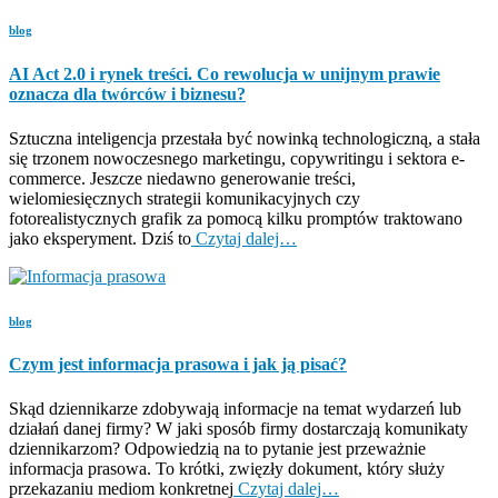
blog
AI Act 2.0 i rynek treści. Co rewolucja w unijnym prawie
oznacza dla twórców i biznesu?
Sztuczna inteligencja przestała być nowinką technologiczną, a stała
się trzonem nowoczesnego marketingu, copywritingu i sektora e-
commerce. Jeszcze niedawno generowanie treści,
wielomiesięcznych strategii komunikacyjnych czy
fotorealistycznych grafik za pomocą kilku promptów traktowano
jako eksperyment. Dziś to
Czytaj dalej…
blog
Czym jest informacja prasowa i jak ją pisać?
Skąd dziennikarze zdobywają informacje na temat wydarzeń lub
działań danej firmy? W jaki sposób firmy dostarczają komunikaty
dziennikarzom? Odpowiedzią na to pytanie jest przeważnie
informacja prasowa. To krótki, zwięzły dokument, który służy
przekazaniu mediom konkretnej
Czytaj dalej…