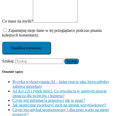
Co masz na myśli?
Zapamiętaj moje dane w tej przeglądarce podczas pisania
kolejnych komentarzy.
Szukaj:
Ostatnie wpisy
Ryzyka wykorzystania AI – halucynacja jako bezwzględny
zabójca sprzedaży
AI Act 2.0 i rynek treści. Co rewolucja w unijnym prawie
oznacza dla twórców i biznesu?
Czym jest informacja prasowa i jak ją pisać?
Jak skutecznie zwiększyć ruch na stronie wizytówkowej?
Czym jest artykuł sponsorowany i dlaczego warto na niego
postawić?