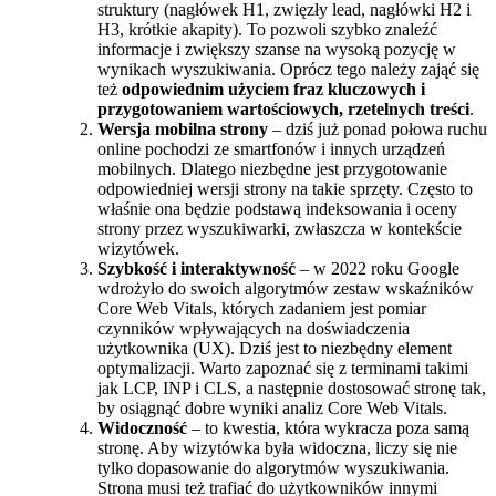
struktury (nagłówek H1, zwięzły lead, nagłówki H2 i
H3, krótkie akapity). To pozwoli szybko znaleźć
informacje i zwiększy szanse na wysoką pozycję w
wynikach wyszukiwania. Oprócz tego należy zająć się
też
odpowiednim użyciem fraz kluczowych i
przygotowaniem wartościowych, rzetelnych treści
.
Wersja mobilna strony
– dziś już ponad połowa ruchu
online pochodzi ze smartfonów i innych urządzeń
mobilnych. Dlatego niezbędne jest przygotowanie
odpowiedniej wersji strony na takie sprzęty. Często to
właśnie ona będzie podstawą indeksowania i oceny
strony przez wyszukiwarki, zwłaszcza w kontekście
wizytówek.
Szybkość i interaktywność
– w 2022 roku Google
wdrożyło do swoich algorytmów zestaw wskaźników
Core Web Vitals, których zadaniem jest pomiar
czynników wpływających na doświadczenia
użytkownika (UX). Dziś jest to niezbędny element
optymalizacji. Warto zapoznać się z terminami takimi
jak LCP, INP i CLS, a następnie dostosować stronę tak,
by osiągnąć dobre wyniki analiz Core Web Vitals.
Widoczność
– to kwestia, która wykracza poza samą
stronę. Aby wizytówka była widoczna, liczy się nie
tylko dopasowanie do algorytmów wyszukiwania.
Strona musi też trafiać do użytkowników innymi