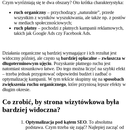
Czym wyróżniają się te dwa obszary? Oto krótka charakterystyka:
ruch organiczny
– przychodzący „naturalnie”, przede
wszystkim z wyników wyszukiwania, ale także np. z postów
w mediach społecznościowych;
ruch płatny
– pochodzi z płatnych kampanii reklamowych,
takich jak Google Ads czy Facebook Ads.
Działania organiczne są bardziej wymagające i ich rezultat jest
widoczny później, ale często są
bardziej opłacalne – zwłaszcza w
długoterminowym ujęciu
. Pozyskanie płatnego ruchu jest
natomiast stosunkowo łatwe. Do tego można liczyć na szybki efekt
– trzeba jednak przygotować odpowiedni budżet i zadbać o
optymalizację kampanii. W tym tekście skupimy się na
sposobach
zwiększenia ruchu organicznego
, które przyniosą lepsze efekty w
długim okresie.
Co zrobić, by strona wizytówkowa była
bardziej widoczna?
Optymalizacja pod kątem SEO
. To absolutna
podstawa. Czym trzeba się zająć? Najlepiej zacząć od