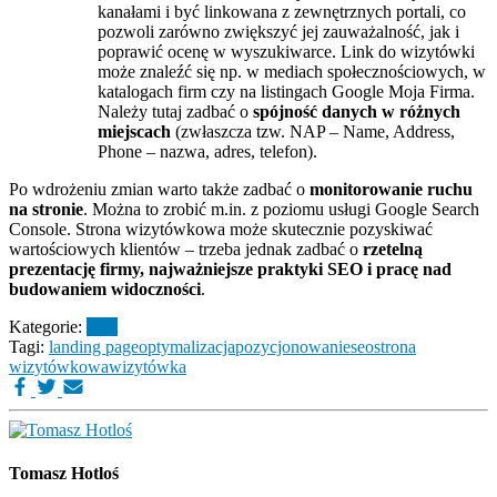
kanałami i być linkowana z zewnętrznych portali, co
pozwoli zarówno zwiększyć jej zauważalność, jak i
poprawić ocenę w wyszukiwarce. Link do wizytówki
może znaleźć się np. w mediach społecznościowych, w
katalogach firm czy na listingach Google Moja Firma.
Należy tutaj zadbać o
spójność danych w różnych
miejscach
(zwłaszcza tzw. NAP – Name, Address,
Phone – nazwa, adres, telefon).
Po wdrożeniu zmian warto także zadbać o
monitorowanie ruchu
na stronie
. Można to zrobić m.in. z poziomu usługi Google Search
Console. Strona wizytówkowa może skutecznie pozyskiwać
wartościowych klientów – trzeba jednak zadbać o
rzetelną
prezentację firmy, najważniejsze praktyki SEO i pracę nad
budowaniem widoczności
.
Kategorie:
blog
Tagi:
landing page
optymalizacja
pozycjonowanie
seo
strona
wizytówkowa
wizytówka
Tomasz Hotloś