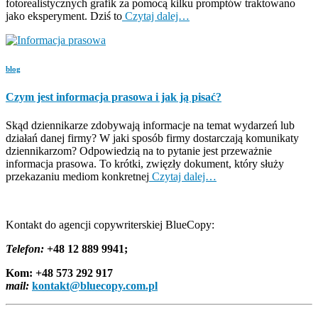
fotorealistycznych grafik za pomocą kilku promptów traktowano
jako eksperyment. Dziś to
Czytaj dalej…
blog
Czym jest informacja prasowa i jak ją pisać?
Skąd dziennikarze zdobywają informacje na temat wydarzeń lub
działań danej firmy? W jaki sposób firmy dostarczają komunikaty
dziennikarzom? Odpowiedzią na to pytanie jest przeważnie
informacja prasowa. To krótki, zwięzły dokument, który służy
przekazaniu mediom konkretnej
Czytaj dalej…
Kontakt do agencji copywriterskiej BlueCopy:
Telefon:
+48 12 889 9941;
Kom: +48 573 292 917
mail:
kontakt@bluecopy.com.pl