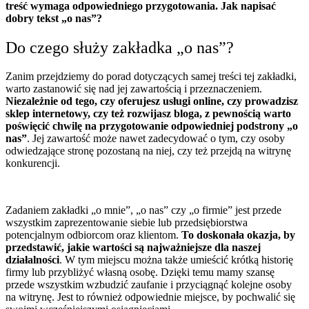
treść wymaga odpowiedniego przygotowania. Jak napisać
dobry tekst „o nas”?
Do czego służy zakładka „o nas”?
Zanim przejdziemy do porad dotyczących samej treści tej zakładki,
warto zastanowić się nad jej zawartością i przeznaczeniem.
Niezależnie od tego, czy oferujesz usługi online, czy prowadzisz
sklep internetowy, czy też rozwijasz bloga, z pewnością warto
poświęcić chwilę na przygotowanie odpowiedniej podstrony „o
nas”
. Jej zawartość może nawet zadecydować o tym, czy osoby
odwiedzające stronę pozostaną na niej, czy też przejdą na witrynę
konkurencji.
Zadaniem zakładki „o mnie”, „o nas” czy „o firmie” jest przede
wszystkim zaprezentowanie siebie lub przedsiębiorstwa
potencjalnym odbiorcom oraz klientom.
To doskonała okazja, by
przedstawić, jakie wartości są najważniejsze dla naszej
działalności
. W tym miejscu można także umieścić krótką historię
firmy lub przybliżyć własną osobę. Dzięki temu mamy szansę
przede wszystkim wzbudzić zaufanie i przyciągnąć kolejne osoby
na witrynę. Jest to również odpowiednie miejsce, by pochwalić się