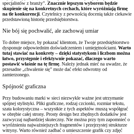
specjalistów z branży”.
Znacznie lepszym wyborem będzie
skupienie się na konkretnych cechach, które wyróżniają firmę
na tle konkurencji
. Czytelnicy z pewnością docenią także ciekawie
przedstawioną historię przedsiębiorstwa.
Nie bój się pochwalić, ale zachowaj umiar
To dobre miejsce, by pokazać klientom, że Twoje przedsiębiorstwo
dysponuje odpowiednim doświadczeniem i umiejętnościami.
Warto
tutaj stawiać na konkrety – dzięki statystykom i liczbom można
łatwo, przystępnie i efektywnie pokazać, dlaczego warto
postawić właśnie na tę firmę
. Należy jednak mieć na uwadze, że
przesadne „chwalenie się” może dać efekt odwrotny od
zamierzonego.
Spójność graficzna
Przy budowaniu marki w sieci niezwykle ważne jest utrzymanie
spójnej stylistyki. Pliki graficzne, rodzaj czcionki, rozmiar tekstu,
szata kolorystyczna – wszystkie z tych aspektów muszą współgrać
w obrębie całej strony. Prosty design bez zbędnych dodatków jest
zazwyczaj najbardziej skuteczny. Nie można przy tym zapomnieć o
wyróżnieniu najważniejszych fragmentów i przejrzystej strukturze
witryny. Warto również zadbać o umieszczenie grafik czy zdjęć