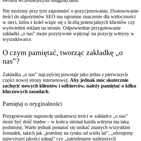
swoimi wcześniejszymi osiągnięciami.
Nie możemy przy tym zapomnieć o pozycjonowaniu. Dostosowanie
treści do algorytmów SEO ma ogromne znaczenie dla widoczności
w sieci, która z kolei wiąże się z liczbą potencjalnych klientów czy
wyświetleń reklam na stronie. Odpowiednie przygotowanie
zakładki „o nas” może pozytywnie wpłynąć na pozycję witryny w
wyszukiwarce.
O czym pamiętać, tworząc zakładkę „o
nas”?
Zakładka „o nas” najczęściej powstaje jako jedna z pierwszych
części nowej strony internetowej.
Aby jednak móc skutecznie
zachęcić nowych klientów i odbiorców, należy pamiętać o kilku
kluczowych zasadach
.
Pamiętaj o oryginalności
Przygotowanie naprawdę unikatowej treści w zakładce „o nas”
może być dość trudne – w końcu niemal każda witryna ma taką
podstronę. Warto jednak postarać się unikać znanych wszystkim
formułek, takich jak „jesteśmy na rynku od wielu lat”, „oferujemy
najwyższej jakości usługi” czy „zatrudniamy najlepszych