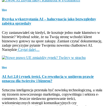
blog
Ryzyka wykorzystania AI – halucynacja jako bezwzględny
zabójca sprzedaży
Czy zastanawiałeś się kiedyś, ile kosztuje jedno małe kłamstwo w
biznesie? Wyobraź sobie, że na Twoją stronę wchodzi klient
biznesowy gotowy na spore zakupy. Zamiast czytać dokumentację,
zadaje precyzyjne pytanie Twojemu nowemu chatbotowi AI.
Narzędzie
Czytaj dalej…
blog
AI Act 2.0 i rynek treści. Co rewolucja w unijnym prawie
oznacza dla twórców i biznesu?
Sztuczna inteligencja przestała być nowinką technologiczną, a stała
się trzonem nowoczesnego marketingu, copywritingu i sektora e-
commerce. Jeszcze niedawno generowanie treści,
wielomiesięcznych strategii komunikacyjnych czy